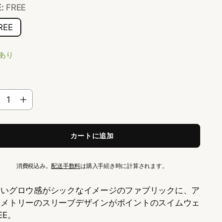
E:
FREE
REE
あり
量
カートに追加
消費税込み。
配送手数料
は購入手続き時に計算されます。
良いグロウ感がシックなイメージのファブリックに、ア
ンメトリーのスリーブデザインがポイントのスイムウェ
EE。