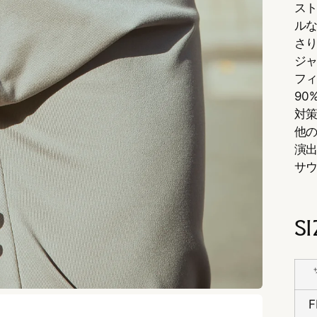
ス
ルな
さ
ジ
フ
90
対
他
演
サ
S
F