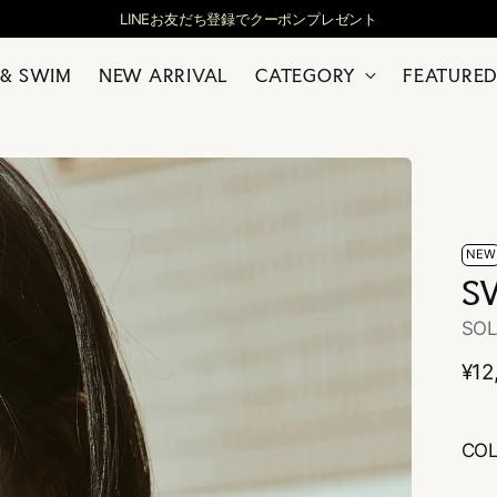
LINEお友だち登録でクーポンプレゼント
 & SWIM
NEW ARRIVAL
CATEGORY
FEATURED
NEW
S
SO
通
¥12
常
価
CO
格