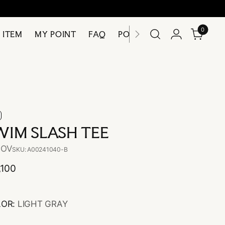
0
 ITEM
MY POINT
FAQ
POLICY
CONTACT US
WIM SLASH TEE
LOV
SKU: A00241040-B
,100
LOR:
LIGHT GRAY