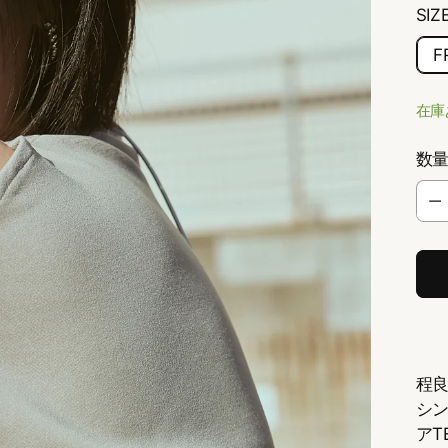
SIZ
F
在庫
数
数
量
程
シ
アT