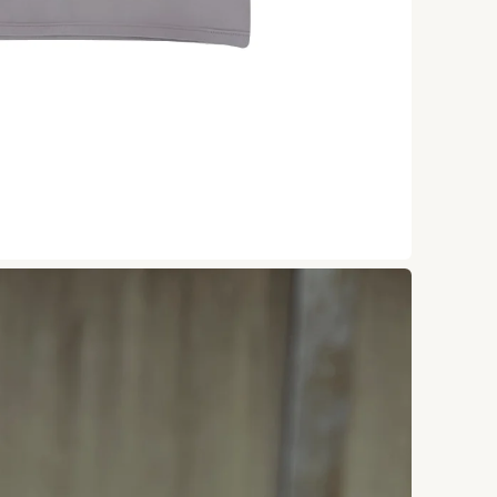
追
加
し
て
い
ま
す