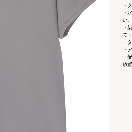
・
・
い
・
て
・
・
・
放
商
品
を
カ
ー
ト
に