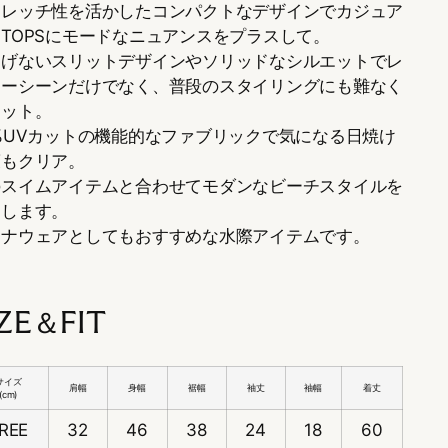
トレッチ性を活かしたコンパクトなデザインでカジュア
TOPSにモードなニュアンスをプラスして。
りげないスリットデザインやソリッドなシルエットでレ
ャーシーンだけでなく、普段のスタイリングにも難なく
ィット。
%UVカットの機能的なファブリックで気になる日焼け
策もクリア。
のスイムアイテムと合わせてモダンなビーチスタイルを
出します。
ウナウェアとしてもおすすめな水際アイテムです。
IZE＆FIT
サイズ
肩幅
身幅
裾幅
袖丈
袖幅
着丈
(cm)
REE
32
46
38
24
18
60